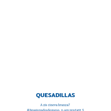
QUESADILLAS
A zis cineva branza?
#Apasionadosdequeso, v-am pregatit 5