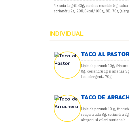
4 x soia la grill 50g, nachos crumble 5g, sals
coriandru 2g. 298,6kcal/100g, 8E. 70g (alerg
INDIVIDUAL
TACO AL PASTO
Lipie de porumb 10g, friptura 
6g, coriandru 1g si ananas 3
lista alergeni.. 70g
TACO DE ARRAC
Lipie de porumb 10 g, fripturic
ceapa cruda 8g, coriandru 2g
alergeni si valori nutrionale..