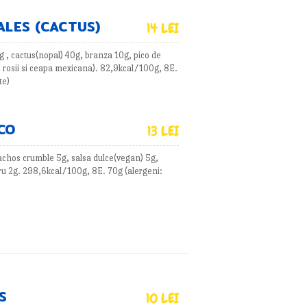
ALES (CACTUS)
14 LEI
g , cactus(nopal) 40g, branza 10g, pico de
e rosii si ceapa mexicana). 82,9kcal/100g, 8E.
te)
CO
13 LEI
 nachos crumble 5g, salsa dulce(vegan) 5g,
ru 2g. 298,6kcal/100g, 8E. 70g (alergeni:
S
10 LEI