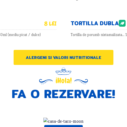
TORTILLA DUBLA
8 LEI
0ml (mediu picat / dulce)
Tortilla de porumb nixtamalizata.. 
ALERGENI SI VALORI NUTRITIONALE
¡Hola!
FA O REZERVARE!