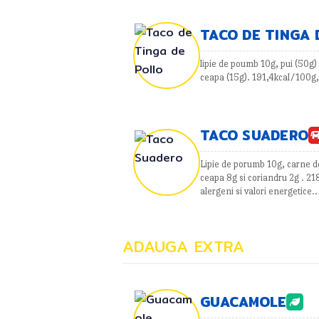
TACO DE TINGA 
lipie de poumb 10g, pui (50g) 
ceapa (15g). 191,4kcal/100g
TACO SUADERO
Lipie de porumb 10g, carne de 
ceapa 8g si coriandru 2g . 21
alergeni si valori energetice.
ADAUGA EXTRA
GUACAMOLE