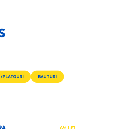
S
/PLATOURI
BAUTURI
RA
64 LEI