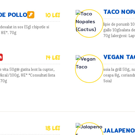
TACO NOP
DE POLLO
10 LEI
lipie de porumb 10
desalat in sos (5g) chipotle si
gallo 10g(salata d
, 8E*. 70g
70g (alergeni: Lap
VEGAN TA
14 LEI
vita 50g❄️ gatita lent la cuptor,
soia la grill 50g,
8kcal/100g, 8E* *Consultati lista
ceapa 8g, coriand
. 70g
Soia)
18 LEI
JALAPENO