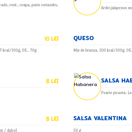
ado, rosii , ceapa, putin coriandru.
Ardei jalapenos m
QUESO
10 LEI
,7 kcal/100g, 0E.. 70g
Mix de branza. 200 kcal/100g. 0E. 
SALSA HA
8 LEI
Foarte picanta. L
SALSA VALENTINA
8 LEI
t / dulce)
50 g