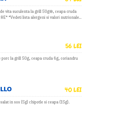
 de vita suculenta la grill 50g❄️, ceapa cruda
E* *Vedeti lista alergeni si valori nutrionale..
56 LEI
e porc la grill 50g, ceapa cruda 6g, coriandru
OLLO
40 LEI
salat in sos (5g) chipotle si ceapa (15g).