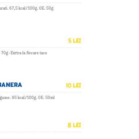
urati. 67,5 kcal/100g. 0E. 50g
5 LEI
70g -Exrtra la fiecare taco
BANERA
10 LEI
egume. 95 kcal/100g. 0E. 50ml
8 LEI