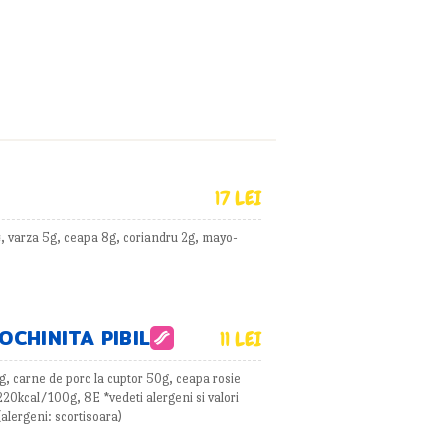
17 LEI
️, varza 5g, ceapa 8g, coriandru 2g, mayo-
OCHINITA PIBIL
11 LEI
g, carne de porc la cuptor 50g, ceapa rosie
220kcal/100g, 8E *vedeti alergeni si valori
(alergeni: scortisoara)