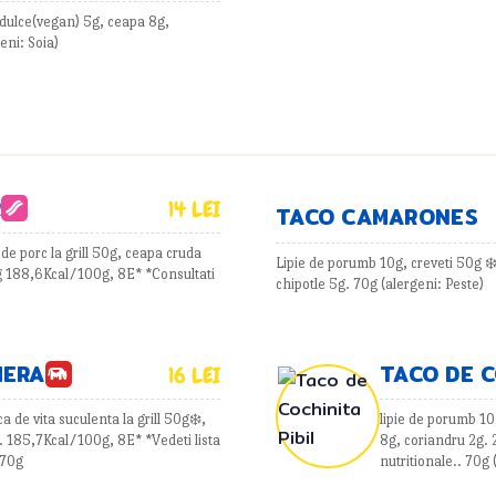
a dulce(vegan) 5g, ceapa 8g,
eni: Soia)
R
14 LEI
TACO CAMARONES
de porc la grill 50g, ceapa cruda
Lipie de porumb 10g, creveti 50g ❄
g 188,6Kcal/100g, 8E* *Consultati
chipotle 5g. 70g (alergeni: Peste)
HERA
TACO DE C
16 LEI
a de vita suculenta la grill 50g❄️,
lipie de porumb 10
. 185,7Kcal/100g, 8E* *Vedeti lista
8g, coriandru 2g. 
 70g
nutritionale.. 70g 