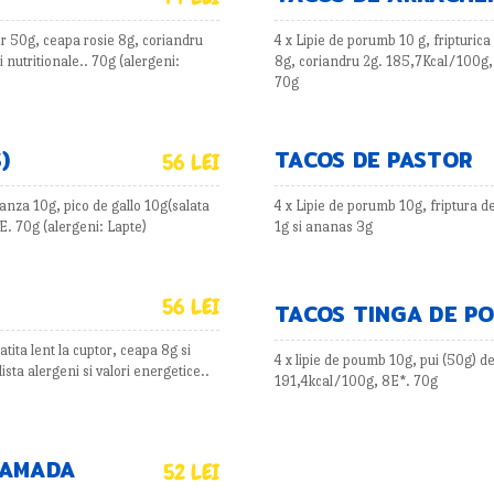
or 50g, ceapa rosie 8g, coriandru
4 x Lipie de porumb 10 g, fripturica
 nutritionale.. 70g (alergeni:
8g, coriandru 2g. 185,7Kcal/100g, 8
70g
)
TACOS DE PASTOR
56 LEI
ranza 10g, pico de gallo 10g(salata
4 x Lipie de porumb 10g, friptura d
E. 70g (alergeni: Lapte)
1g si ananas 3g
56 LEI
TACOS TINGA DE P
tita lent la cuptor, ceapa 8g si
4 x lipie de poumb 10g, pui (50g) de
sta alergeni si valori energetice..
191,4kcal/100g, 8E*. 70g
MAMADA
52 LEI