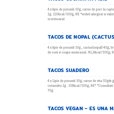
4 x lipie de porumb 10g, carne de porc la cupt
2g. 220kcal/100g, 8E *vedeti alergeni si valori
scortisoara)
TACOS DE NOPAL (CACTUS
4 x lipie de porumb 10g , cactus(nopal) 40g, b
de rosii si ceapa mexicana). 82,9kcal/100g, 8
TACOS SUADERO
4 x Lipie de porumb 10g, carne de vita 50g❄️ ga
coriandru 2g . 218kcal/100g, 8E* *Consultati li
70g
TACOS VEGAN – ES UNA 