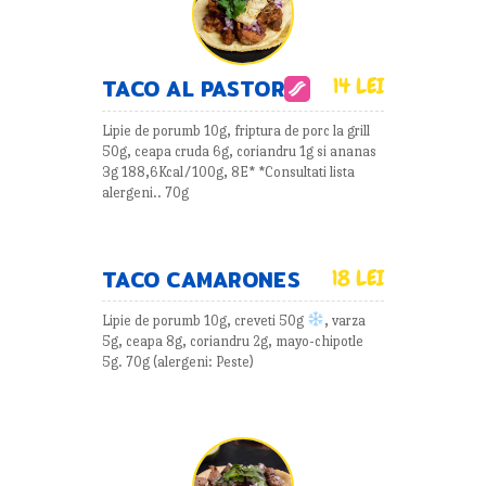
14 LEI
TACO AL PASTOR
Lipie de porumb 10g, friptura de porc la grill
50g, ceapa cruda 6g, coriandru 1g si ananas
3g 188,6Kcal/100g, 8E* *Consultati lista
alergeni.. 70g
TACO CAMARONES
18 LEI
Lipie de porumb 10g, creveti 50g
, varza
5g, ceapa 8g, coriandru 2g, mayo-chipotle
5g. 70g (alergeni: Peste)