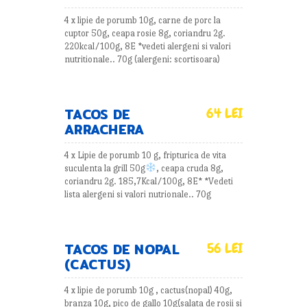
4 x lipie de porumb 10g, carne de porc la
cuptor 50g, ceapa rosie 8g, coriandru 2g.
220kcal/100g, 8E *vedeti alergeni si valori
nutritionale.. 70g (alergeni: scortisoara)
TACOS DE
64 LEI
ARRACHERA
4 x Lipie de porumb 10 g, fripturica de vita
suculenta la grill 50g
, ceapa cruda 8g,
coriandru 2g. 185,7Kcal/100g, 8E* *Vedeti
lista alergeni si valori nutrionale.. 70g
TACOS DE NOPAL
56 LEI
(CACTUS)
4 x lipie de porumb 10g , cactus(nopal) 40g,
branza 10g, pico de gallo 10g(salata de rosii si