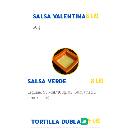
SALSA VALENTINA
8 LEI
50 g
SALSA VERDE
8 LEI
Legume. 95 kcal/100g. 0E. 50ml (mediu
picat / dulce)
4 LEI
TORTILLA DUBLA