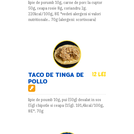
lipie de porumb 10g, carne de porc la cuptor
50g, ceapa rosie 8g, coriandru 2g.
220kcal/100g, 8E *vedeti alergeni si valori
nutritionale.. 70g (alergeni: scortisoara)
TACO DE TINGA DE
12 LEI
POLLO
lipie de poumb 10g, pui (50g) desalat in sos
(5g) chipotle si ceapa (15g). 191,4kcal/100g,
8E*. 70g