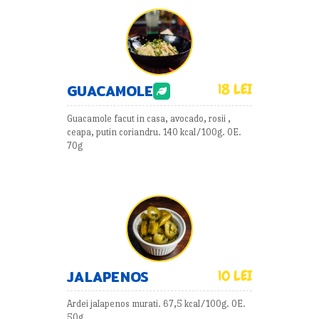
18 LEI
GUACAMOLE
Guacamole facut in casa, avocado, rosii ,
ceapa, putin coriandru. 140 kcal/100g. 0E.
70g
JALAPENOS
10 LEI
Ardei jalapenos murati. 67,5 kcal/100g. 0E.
50g