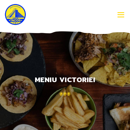
COMANDA ONLINE
MENIU UNIRII
MENIU VICTORIEI
FIESTA & CATERING
DESPRE NOI
TE VREM IN ECHIPA
CONTACT
MENIU VICTORIEI