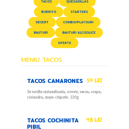
TACOS
QUESADILLAS
BURRITO
STARTERS
DESERT
COMBO/PLATOURI
BAUTURI
BAUTURI ALCOOLICE
OFERTE
MENIU TACOS
TACOS CAMARONES
54 LEI
3x tortilla niztamilizada, creveti, varza, ceapa,
coriandru, mayo-chipotle. 220g
TACOS COCHINITA
48 LEI
PIBIL