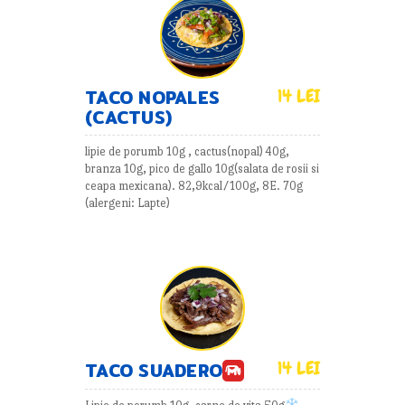
TACO NOPALES
14 LEI
(CACTUS)
lipie de porumb 10g , cactus(nopal) 40g,
branza 10g, pico de gallo 10g(salata de rosii si
ceapa mexicana). 82,9kcal/100g, 8E. 70g
(alergeni: Lapte)
14 LEI
TACO SUADERO