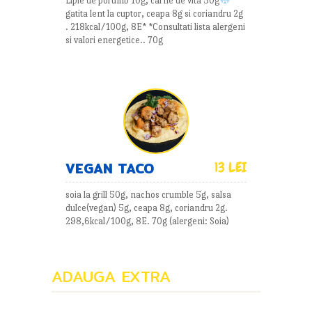
Lipie de porumb 10g, carne de vita 50g
gatita lent la cuptor, ceapa 8g si coriandru 2g
. 218kcal/100g, 8E* *Consultati lista alergeni
si valori energetice.. 70g
VEGAN TACO
13 LEI
soia la grill 50g, nachos crumble 5g, salsa
dulce(vegan) 5g, ceapa 8g, coriandru 2g.
298,6kcal/100g, 8E. 70g (alergeni: Soia)
ADAUGA EXTRA