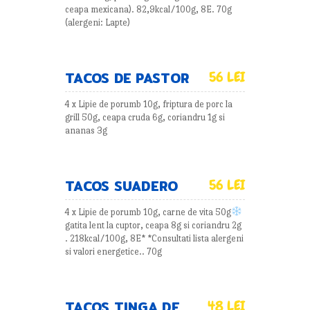
ceapa mexicana). 82,9kcal/100g, 8E. 70g
(alergeni: Lapte)
TACOS DE PASTOR
56 LEI
4 x Lipie de porumb 10g, friptura de porc la
grill 50g, ceapa cruda 6g, coriandru 1g si
ananas 3g
TACOS SUADERO
56 LEI
4 x Lipie de porumb 10g, carne de vita 50g
gatita lent la cuptor, ceapa 8g si coriandru 2g
. 218kcal/100g, 8E* *Consultati lista alergeni
si valori energetice.. 70g
TACOS TINGA DE
48 LEI