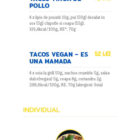
POLLO
4 x lipie de poumb 10g, pui (50g) desalat in
sos (5g) chipotle si ceapa (15g).
191,4kcal/100g, 8E*. 70g
TACOS VEGAN – ES
52 LEI
UNA MAMADA
4 x soia la grill 50g, nachos crumble 5g, salsa
dulce(vegan) 5g, ceapa 8g, coriandru 2g.
298,6kcal/100g, 8E. 70g (alergeni: Soia)
INDIVIDUAL