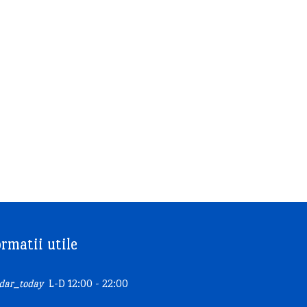
ormatii utile
dar_today
L-D 12:00 - 22:00